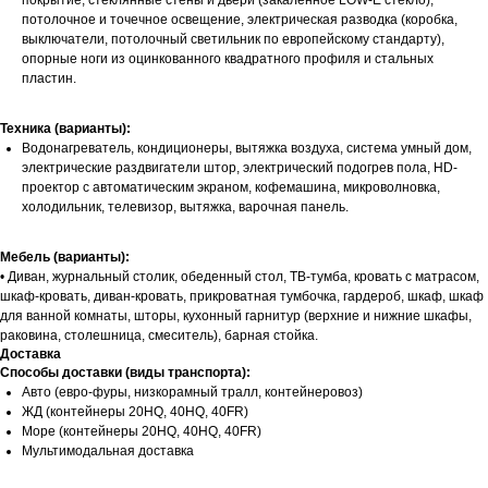
покрытие, стеклянные стены и двери (закаленное LOW-E стекло),
потолочное и точечное освещение, электрическая разводка (коробка,
выключатели, потолочный светильник по европейскому стандарту),
опорные ноги из оцинкованного квадратного профиля и стальных
пластин.
Техника (варианты):
Водонагреватель, кондиционеры, вытяжка воздуха, система умный дом,
электрические раздвигатели штор, электрический подогрев пола, HD-
проектор с автоматическим экраном, кофемашина, микроволновка,
холодильник, телевизор, вытяжка, варочная панель.
Мебель (варианты):
• Диван, журнальный столик, обеденный стол, ТВ-тумба, кровать с матрасом,
шкаф-кровать, диван-кровать, прикроватная тумбочка, гардероб, шкаф, шкаф
для ванной комнаты, шторы, кухонный гарнитур (верхние и нижние шкафы,
раковина, столешница, смеситель), барная стойка.
Доставка
Способы доставки (виды транспорта):
Авто (евро-фуры, низкорамный тралл, контейнеровоз)
ЖД (контейнеры 20HQ, 40HQ, 40FR)
Море (контейнеры 20HQ, 40HQ, 40FR)
Мультимодальная доставка