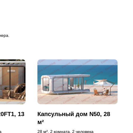
жера.
0FT1, 13
Капсульный дом N50, 28
м²
а
28 м², 2 комната, 2 человека