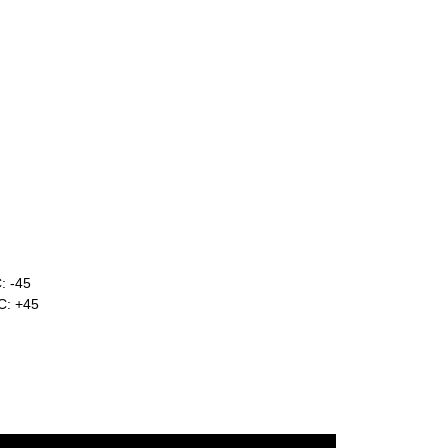
: -45
C: +45