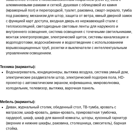
алюминиевыми рамами и сеткой, душевая с облицовкой из камня
(мраморный пол) и перегородкой, туалет, раковина, смарт-зеркало, тумба
под раковину, механизм для штор, защита от ветра, кмный дверной замок
с функцией карт доступа, входная дверь из нержавеющей стали с
теплоизоляцией, светодиодные световые ленты для наружного и
внутреннего освещения, система освещения с точечными светильниками,
монтаж электропроводки, электрический щиток, системы канализации и
водоподготовки, водоснабжение и водоотведение с использованием
взрывозащищенных труб, розетки и выключатели с интеллектуальным
управлением освещением.
Техника (варианты):
Водонагреватель, кондиционеры, вытяжка воздуха, система умный дом,
электрические раздвигатели штор, электрический подогрев пола, HD-
проектор с автоматическим экраном, кофемашина, микроволновка,
холодильник, телевизор, вытяжка, варочная панель.
Мебель (варианты):
Диван, журнальный столик, обеденный стол, ТВ-тумба, кровать с
матрасом, шкаф-кровать, диван-кровать, прикроватная тумбочка,
гардероб, шкаф, шкаф для ванной комнаты, шторы, кухонный гарнитур
(верхние и нижние шкафы, раковина, столешница, смеситель), барная
стойка.