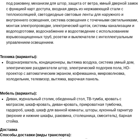
под раковину, механизм для штор, защита от ветра, кмный дверной замок
с функцией карт доступа, входная дверь из нержавеющей стали с
теплоизоляцией, светодиодные световые ленты для наружного и
внутреннего освещения, система освещения с точечными светильниками,
монтаж электропроводки, электрический щиток, системы канализации и
водоподготовки, водоснабжение и водоотведение с использованием
взрывозащищенных труб, розетки и выключатели с интеллектуальным
управлением освещением.
Техника (варианты):
Водонагреватель, кондиционеры, вытяжка воздуха, система умный дом,
электрические раздвигатели штор, электрический подогрев пола, HD-
проектор с автоматическим экраном, кофемашина, микроволновка,
холодильник, телевизор, вытяжка, варочная панель.
Мебель (варианты):
Диван, журнальный столик, обеденный стол, ТВ-тумба, кровать с
матрасом, шкаф-кровать, диван-кровать, прикроватная тумбочка,
гардероб, шкаф, шкаф для ванной комнаты, шторы, кухонный гарнитур
(верхние и нижние шкафы, раковина, столешница, смеситель), барная
стойка.
Доставка
Способы доставки (виды транспорта):