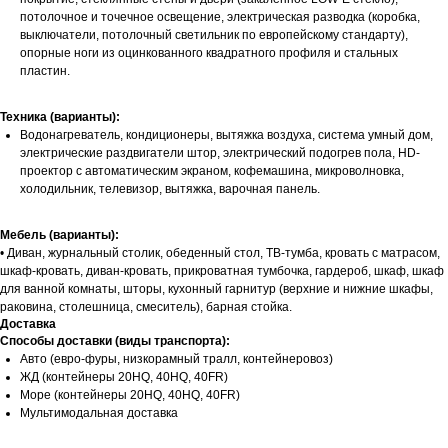
потолочное и точечное освещение, электрическая разводка (коробка,
выключатели, потолочный светильник по европейскому стандарту),
опорные ноги из оцинкованного квадратного профиля и стальных
пластин.
Техника (варианты):
Водонагреватель, кондиционеры, вытяжка воздуха, система умный дом,
электрические раздвигатели штор, электрический подогрев пола, HD-
проектор с автоматическим экраном, кофемашина, микроволновка,
холодильник, телевизор, вытяжка, варочная панель.
Мебель (варианты):
• Диван, журнальный столик, обеденный стол, ТВ-тумба, кровать с матрасом,
шкаф-кровать, диван-кровать, прикроватная тумбочка, гардероб, шкаф, шкаф
для ванной комнаты, шторы, кухонный гарнитур (верхние и нижние шкафы,
раковина, столешница, смеситель), барная стойка.
Доставка
Способы доставки (виды транспорта):
Авто (евро-фуры, низкорамный тралл, контейнеровоз)
ЖД (контейнеры 20HQ, 40HQ, 40FR)
Море (контейнеры 20HQ, 40HQ, 40FR)
Мультимодальная доставка