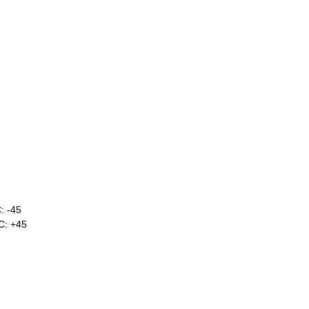
: -45
C: +45