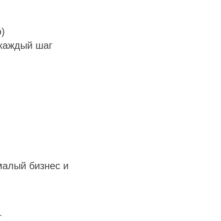
)
 каждый шаг
малый бизнес и
т