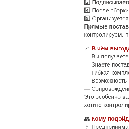
3️⃣ Подписывает
4️⃣ После сборк
5️⃣ Организуетс
Прямые постав
контролируем, п
📈
В чём выгод
— Вы получаете
— Знаете постав
— Гибкая компле
— Возможность 
— Сопровождение
Это особенно ва
хотите контроли
👥
Кому подойд
🔹 Предпринима