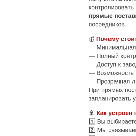
контролировать
прямые поставк
посредников.
💰
Почему стои
— Минимальная 
— Полный контр
— Доступ к зав
— Возможность 
— Прозрачная л
При прямых пост
запланировать у
🚢
Как устроен
1️⃣ Вы выбирает
2️⃣ Мы связыва