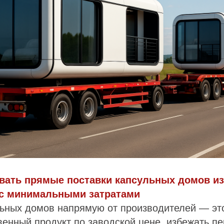
овать прямые поставки капсульных домов из 
 с минимальными затратами
льных домов напрямую от производителей — эт
венный продукт по заводской цене, избежать пе