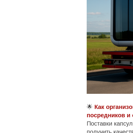
🌟
Как организ
посредников и
Поставки капсу
получить качест