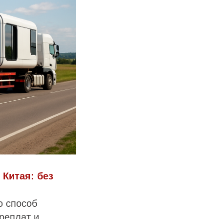
Китая: без
о способ
реплат и