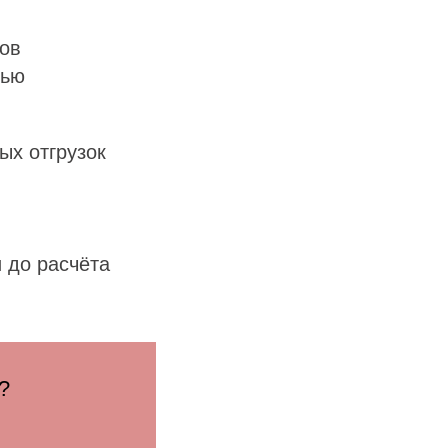
ов
тью
ых отгрузок
 до расчёта
?