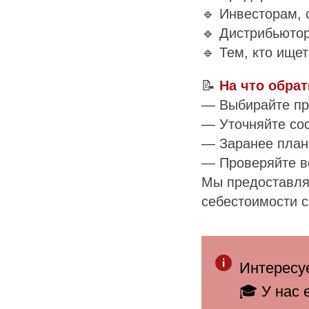
🔹 Инвесторам,
🔹 Дистрибьюто
🔹 Тем, кто ище
📝
На что обра
— Выбирайте пр
— Уточняйте сос
— Заранее плани
— Проверяйте в
Мы предоставля
себестоимости с
Интересуе
🎓 У нас 