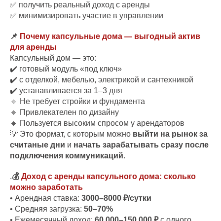
✅ получить реальный доход с аренды
✅ минимизировать участие в управлении
📌
Почему капсульные дома — выгодный актив
для аренды
Капсульный дом — это:
✔️ готовый модуль «под ключ»
✔️ с отделкой, мебелью, электрикой и сантехникой
✔️ устанавливается за 1–3 дня
🔹 Не требует стройки и фундамента
🔹 Привлекателен по дизайну
🔹 Пользуется высоким спросом у арендаторов
💡 Это формат, с которым можно
выйти на рынок за
считаные дни
и
начать зарабатывать сразу после
подключения коммуникаций
.
.
💰
Доход с аренды капсульного дома: сколько
можно заработать
• Арендная ставка:
3000–8000 ₽/сутки
• Средняя загрузка:
50–70%
• Ежемесячный доход:
60 000–150 000 ₽
с одного