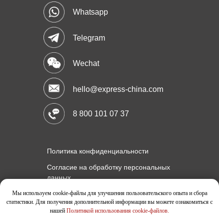
Whatsapp
Telegram
Wechat
hello@express-china.com
8 800 101 07 37
Политика конфиденциальности
Согласие на обработку персональных
данных
Политика использования cookie-файлов
Мы используем cookie-файлы для улучшения пользовательского опыта и сбора
статистики. Для получения дополнительной информации вы можете ознакомиться с
Публичная оферта услуг
нашей
Политикой использования cookie-файлов
.