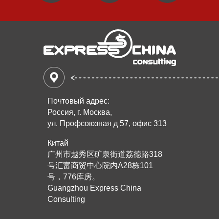
Почтовый адрес:
Россия, г. Москва,
ул. Профсоюзная д 57, офис 313
Китай
广州市越秀区矿泉街道荔德路318
号汇富商贸中心院内A28栋101
号，776库房。
Guangzhou Express China
Consulting