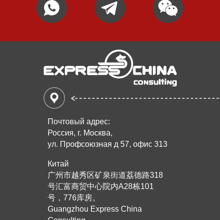
Почтовый адрес:
Россия, г. Москва,
ул. Профсоюзная д 57, офис 313
Китай
广州市越秀区矿泉街道荔德路318
号汇富商贸中心院内A28栋101
号，776库房。
Guangzhou Express China