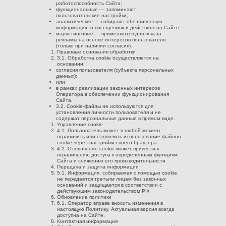
работоспособность Сайта;
функциональные — запоминают
пользовательские настройки;
аналитические — собирают обезличенную
информацию о посещениях и действиях на Сайте;
маркетинговые — применяются для показа
рекламы на основе интересов пользователя
(только при наличии согласия).
Правовые основания обработки
3.1. Обработка cookie осуществляется на
основании:
согласия пользователя (субъекта персональных
данных);
или
в рамках реализации законных интересов
Оператора в обеспечении функционирования
Сайта.
УСЛУГИ
3.2. Cookie-файлы не используются для
КЕЙСЫ И
ГОТОВЫЕ
установления личности пользователя и не
ОТЗЫВЫ
ДОМА
БАЗА ЗНАНИЙ
содержат персональные данные в прямом виде.
Управление cookie
4.1. Пользователь может в любой момент
ограничить или отключить использование файлов
cookie через настройки своего браузера.
4.2. Отключение cookie может привести к
ограничению доступа к определённым функциям
Сайта и снижению его производительности.
Передача и защита информации
5.1. Информация, собираемая с помощью cookie,
не передаётся третьим лицам без законных
оснований и защищается в соответствии с
действующим законодательством РФ.
Обновление политики
6.1. Оператор вправе вносить изменения в
настоящую Политику. Актуальная версия всегда
доступна на Сайте.
Контактная информация