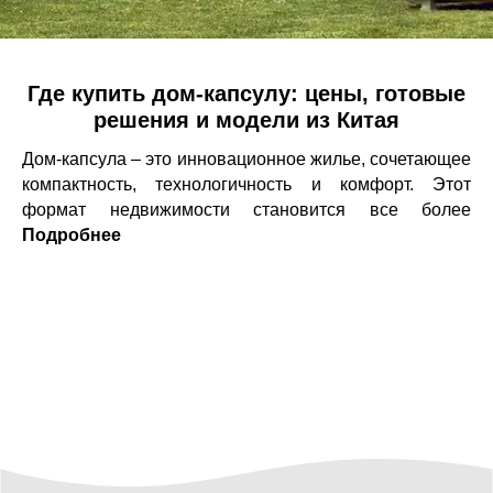
Где купить дом-капсулу: цены, готовые
решения и модели из Китая
Дом-капсула – это инновационное жилье, сочетающее
компактность, технологичность и комфорт. Этот
формат недвижимости становится все более
УСЛУГИ
популярным благодаря своей мобильности,
Подробнее
КЕЙСЫ И
ГОТОВЫЕ
ОТЗЫВЫ
ДОМА
БАЗА ЗНАНИЙ
энергоэффективности и доступности. Многие
покупатели стремятся купить дом-капсулу для
постоянного проживания, размещения туристических
объектов или создания автономного жилья.
Если вас интересует дом-капсула купить готовый, на
рынке представлено множество решений, которые
поставляются полностью собранными и
укомплектованными необходимыми коммуникациями.
Для тех, кто ищет варианты в крупных городах, есть