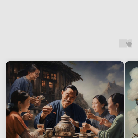
возможность купить дом-капсулу в Москве, где
представлены различные модели в наличии и под
заказ.
Стоимость такого жилья варьируется в зависимости
от материалов, комплектации и производителя. Если
вам важно узнать купить дом-капсулу цена, то стоит
учитывать как базовую стоимость конструкции, так и
дополнительные расходы на доставку, установку и
подключение коммуникаций.
Отдельного внимания заслуживают китайские дома-
капсулы, которые отличаются доступными ценами,
технологичными решениями и современным
дизайном. Многие покупатели выбирают китайский
дом-капсула купить напрямую у производителей, что
позволяет существенно сэкономить. Сегодня дома-
капсулы купить официально можно как у российских
дистрибьюторов, так и у проверенных китайских