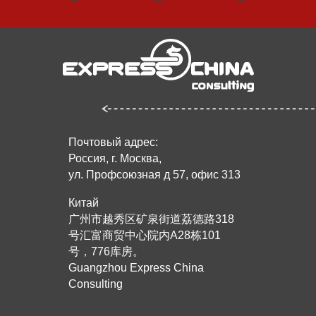
Почтовый адрес:
Россия, г. Москва,
ул. Профсоюзная д 57, офис 313
Китай
广州市越秀区矿泉街道荔德路318
号汇富商贸中心院内A28栋101
号，776库房。
Guangzhou Express China
Consulting