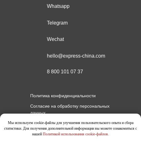
Whatsapp
Telegram
Wechat
hello@express-china.com
8 800 101 07 37
Политика конфиденциальности
Согласие на обработку персональных
данных
Политика использования cookie-файлов
Мы используем cookie-файлы для улучшения пользовательского опыта и сбора
статистики. Для получения дополнительной информации вы можете ознакомиться с
Публичная оферта услуг
нашей
Политикой использования cookie-файлов
.
Все права защищены