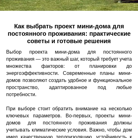
Как выбрать проект мини-дома для
постоянного проживания: практические
советы и готовые решения
Выбор проекта мини-дома для постоянного
проживания — это важный шаг, который требует учета
УСЛУГИ
множества факторов: от планировки до
КЕЙСЫ И
ГОТОВЫЕ
ОТЗЫВЫ
ДОМА
БАЗА ЗНАНИЙ
энергоэффективности. Современные планы мини-
домов позволяют создать удобное и функциональное
пространство, адаптированное под любые
потребности.
При выборе стоит обратить внимание на несколько
ключевых параметров. Во-первых, проекты мини-
домов для постоянного проживания должны
учитывать климатические условия. Важно, чтобы дом
имел качественную теплоизоляцию, устойчивость к